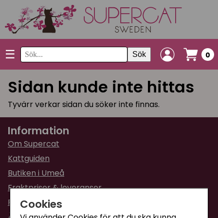
☰
Sök
0
Sidan kunde inte hittas
Tyvärr verkar sidan du söker inte finnas.
Information
Om Supercat
Kattguiden
Butiken i Umeå
Fraktpriser & leveranser
Cookies
Returinformation
Ångra din order
Vi använder Cookies för att du ska kunna