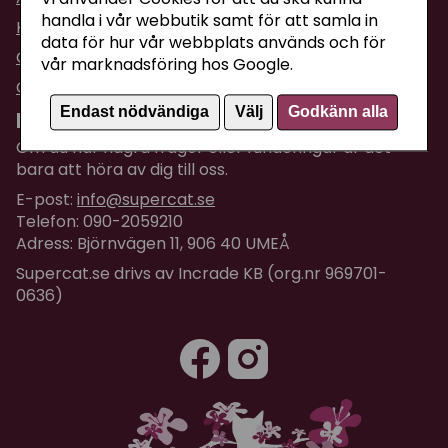
handla i vår webbutik samt för att samla in
Köpvillkor
data för hur vår webbplats används och för
Om företaget / Kontakta oss
vår marknadsföring hos Google.
Om Cookies
Endast nödvändiga
Välj
Godkänn alla
Kundtjänst
Om du har några frågor eller funderingar är det
bara att höra av dig till oss.
E-post:
info@supercat.se
Telefon: 090-2059210
Adress: Björnvägen 11, 906 40 UMEÅ
Supercat.se drivs av Incrade KB (org.nr 969701-
0636)