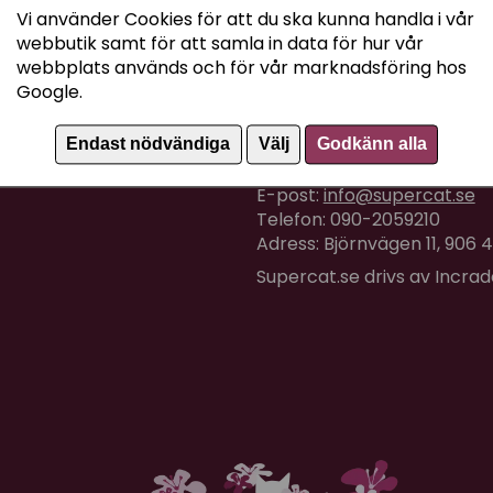
Vi använder Cookies för att du ska kunna handla i vår
webbutik samt för att samla in data för hur vår
webbplats används och för vår marknadsföring hos
Google.
Kundtjänst
Endast nödvändiga
Välj
Godkänn alla
Om du har några frågor eller
E-post:
info@supercat.se
Telefon: 090-2059210
Adress: Björnvägen 11, 906
Supercat.se drivs av Incra