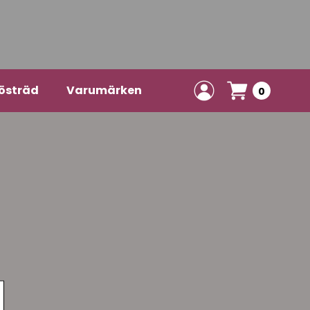
östräd
Varumärken
0