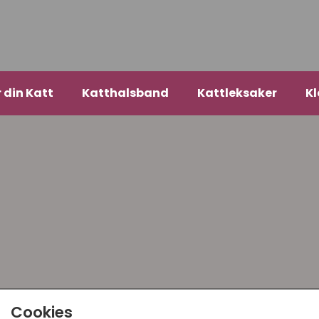
r din Katt
Katthalsband
Kattleksaker
Kl
Cookies