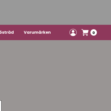
östräd
Varumärken
0