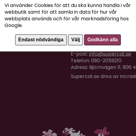
Vi använder Cookies för att du ska kunna handla i vår
webbutik samt för att samla in data för hur vår
webbplats används och för vår marknadsföring hos
Google.
Kundtjänst
Endast nödvändiga
Välj
Godkänn alla
Om du har några frågor eller
E-post:
info@supercat.se
Telefon: 090-2059210
Adress: Björnvägen 11, 906
Supercat.se drivs av Incra