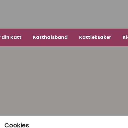
r din Katt
Katthalsband
Kattleksaker
Kl
Cookies