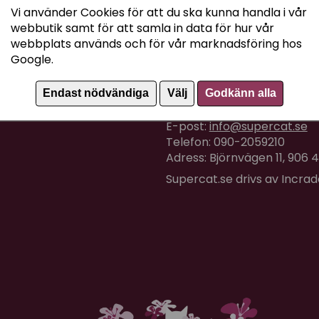
Vi använder Cookies för att du ska kunna handla i vår
webbutik samt för att samla in data för hur vår
webbplats används och för vår marknadsföring hos
Google.
Kundtjänst
Endast nödvändiga
Välj
Godkänn alla
Om du har några frågor eller
E-post:
info@supercat.se
Telefon: 090-2059210
Adress: Björnvägen 11, 906
Supercat.se drivs av Incra