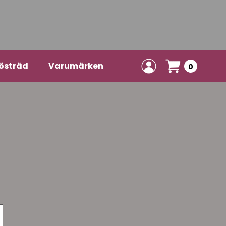
östräd
Varumärken
0