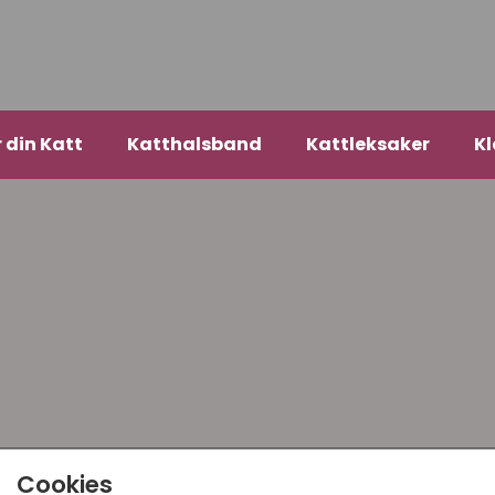
r din Katt
Katthalsband
Kattleksaker
Kl
Cookies