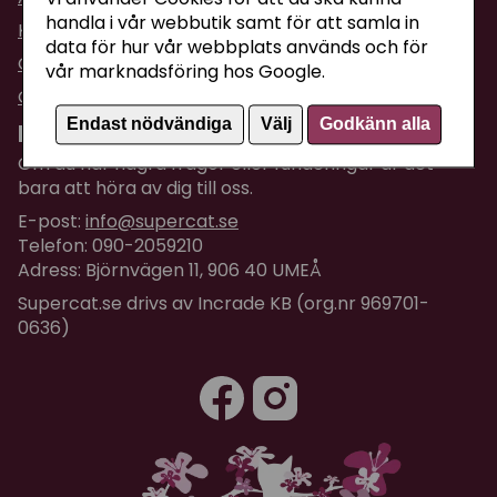
handla i vår webbutik samt för att samla in
Köpvillkor
data för hur vår webbplats används och för
Om företaget / Kontakta oss
vår marknadsföring hos Google.
Om Cookies
Endast nödvändiga
Välj
Godkänn alla
Kundtjänst
Om du har några frågor eller funderingar är det
bara att höra av dig till oss.
E-post:
info@supercat.se
Telefon: 090-2059210
Adress: Björnvägen 11, 906 40 UMEÅ
Supercat.se drivs av Incrade KB (org.nr 969701-
0636)