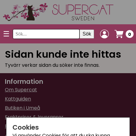
☰
Sök
0
Sidan kunde inte hittas
Tyvärr verkar sidan du söker inte finnas.
Information
Om Supercat
Kattguiden
Butiken i Umeå
Fraktpriser & leveranser
Cookies
Returinformation
Ångra din order
Vi använder Cookies för att du ska kunna