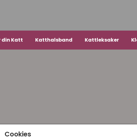
r din Katt
Katthalsband
Kattleksaker
Kl
Cookies