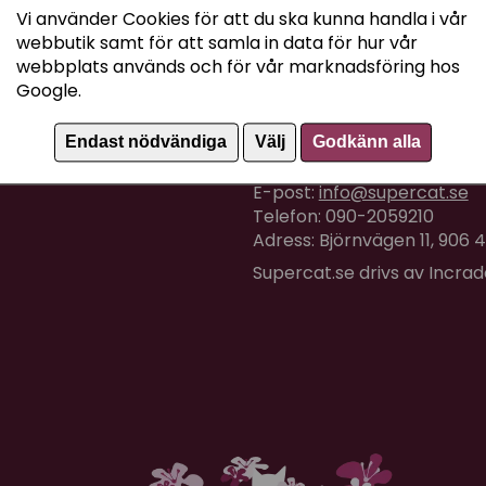
Vi använder Cookies för att du ska kunna handla i vår
webbutik samt för att samla in data för hur vår
webbplats används och för vår marknadsföring hos
Google.
Kundtjänst
Endast nödvändiga
Välj
Godkänn alla
Om du har några frågor eller
E-post:
info@supercat.se
Telefon: 090-2059210
Adress: Björnvägen 11, 906
Supercat.se drivs av Incra