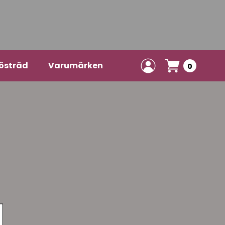
östräd
Varumärken
0