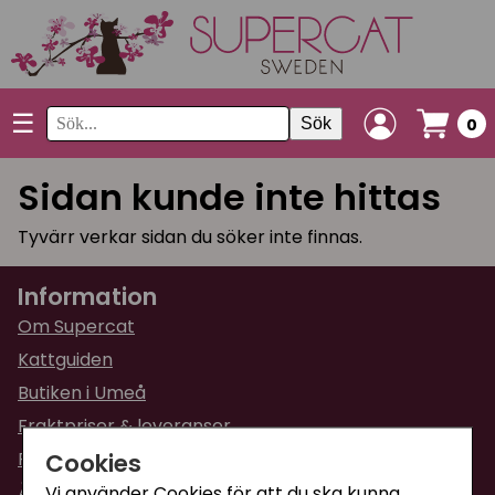
☰
Sök
0
Sidan kunde inte hittas
Tyvärr verkar sidan du söker inte finnas.
Information
Om Supercat
Kattguiden
Butiken i Umeå
Fraktpriser & leveranser
Cookies
Returinformation
Ångra din order
Vi använder Cookies för att du ska kunna