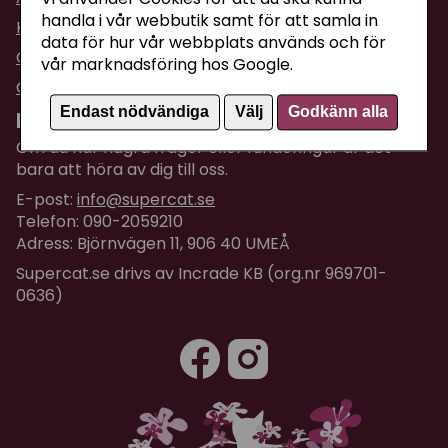
handla i vår webbutik samt för att samla in
Köpvillkor
data för hur vår webbplats används och för
Om företaget / Kontakta oss
vår marknadsföring hos Google.
Om Cookies
Endast nödvändiga
Välj
Godkänn alla
Kundtjänst
Om du har några frågor eller funderingar är det
bara att höra av dig till oss.
E-post:
info@supercat.se
Telefon: 090-2059210
Adress: Björnvägen 11, 906 40 UMEÅ
Supercat.se drivs av Incrade KB (org.nr 969701-
0636)