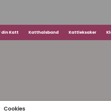
r din Katt
Katthalsband
Kattleksaker
Kl
Cookies