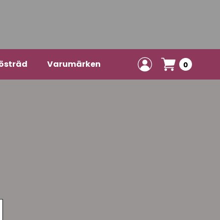
östräd
Varumärken
0