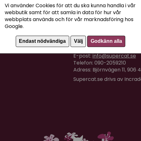
Vi använder Cookies för att du ska kunna handla i vår
webbutik samt för att samla in data för hur vår
webbplats används och för vår marknadsföring hos
Google.
Kundtjänst
Endast nödvändiga
Välj
Godkänn alla
Om du har några frågor eller
E-post:
info@supercat.se
Telefon: 090-2059210
Adress: Björnvägen 11, 906
Supercat.se drivs av Incra