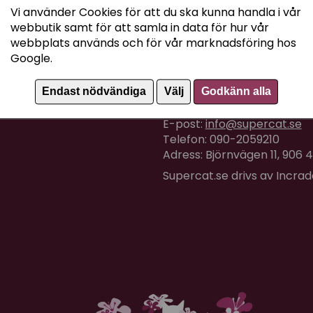
Vi använder Cookies för att du ska kunna handla i vår
webbutik samt för att samla in data för hur vår
webbplats används och för vår marknadsföring hos
Google.
Kundtjänst
Endast nödvändiga
Välj
Godkänn alla
Om du har några frågor eller
E-post:
info@supercat.se
Telefon: 090-2059210
Adress: Björnvägen 11, 906
Supercat.se drivs av Incra