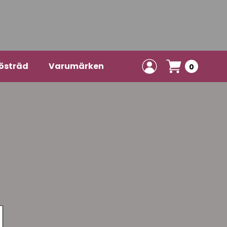
östräd
Varumärken
0