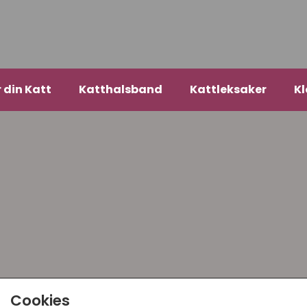
r din Katt
Katthalsband
Kattleksaker
Kl
Cookies