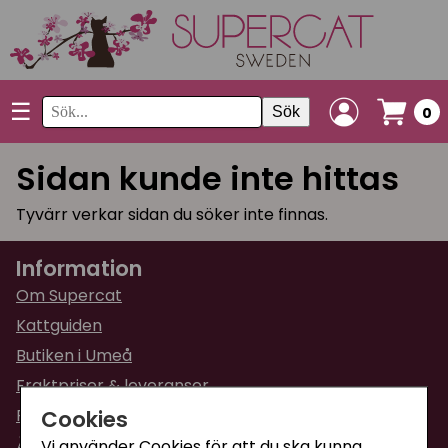
☰
Sök
0
Sidan kunde inte hittas
Tyvärr verkar sidan du söker inte finnas.
Information
Om Supercat
Kattguiden
Butiken i Umeå
Fraktpriser & leveranser
Cookies
Returinformation
Ångra din order
Vi använder Cookies för att du ska kunna