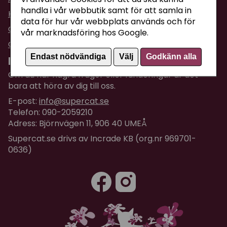
handla i vår webbutik samt för att samla in
Köpvillkor
data för hur vår webbplats används och för
Om företaget / Kontakta oss
vår marknadsföring hos Google.
Om Cookies
Endast nödvändiga
Välj
Godkänn alla
Kundtjänst
Om du har några frågor eller funderingar är det
bara att höra av dig till oss.
E-post:
info@supercat.se
Telefon: 090-2059210
Adress: Björnvägen 11, 906 40 UMEÅ
Supercat.se drivs av Incrade KB (org.nr 969701-
0636)