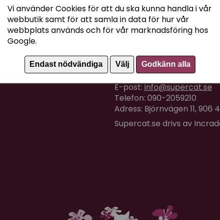
Vi använder Cookies för att du ska kunna handla i vår
webbutik samt för att samla in data för hur vår
webbplats används och för vår marknadsföring hos
Google.
Kundtjänst
Endast nödvändiga
Välj
Godkänn alla
Om du har några frågor eller
E-post:
info@supercat.se
Telefon: 090-2059210
Adress: Björnvägen 11, 906
Supercat.se drivs av Incra