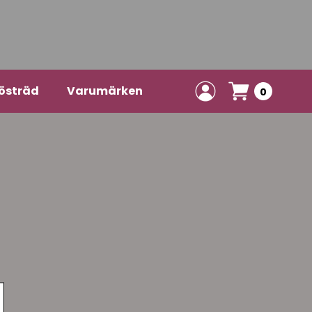
östräd
Varumärken
0