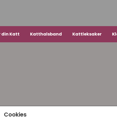
r din Katt
Katthalsband
Kattleksaker
Kl
Cookies