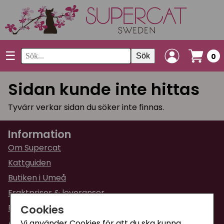
☰
Sök
0
Sidan kunde inte hittas
Tyvärr verkar sidan du söker inte finnas.
Information
Om Supercat
Kattguiden
Butiken i Umeå
Fraktpriser & leveranser
Cookies
Returinformation
Ångra din order
Vi använder Cookies för att du ska kunna