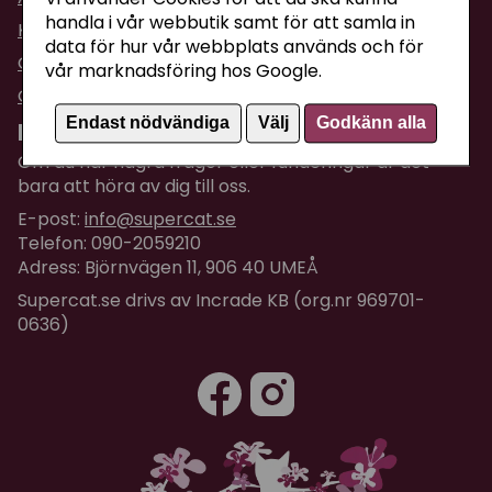
handla i vår webbutik samt för att samla in
Köpvillkor
data för hur vår webbplats används och för
Om företaget / Kontakta oss
vår marknadsföring hos Google.
Om Cookies
Endast nödvändiga
Välj
Godkänn alla
Kundtjänst
Om du har några frågor eller funderingar är det
bara att höra av dig till oss.
E-post:
info@supercat.se
Telefon: 090-2059210
Adress: Björnvägen 11, 906 40 UMEÅ
Supercat.se drivs av Incrade KB (org.nr 969701-
0636)