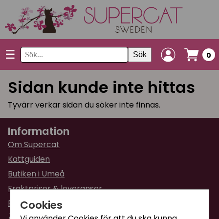
☰
Sök
0
Sidan kunde inte hittas
Tyvärr verkar sidan du söker inte finnas.
Information
Om Supercat
Kattguiden
Butiken i Umeå
Fraktpriser & leveranser
Cookies
Returinformation
Ångra din order
Vi använder Cookies för att du ska kunna