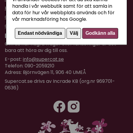
handla i vår webbutik samt för att samla in
Köpvillkor
data för hur vår webbplats används och för
Om företaget / Kontakta oss
vår marknadsföring hos Google.
Om Cookies
Endast nödvändiga
Välj
Godkänn alla
Kundtjänst
Om du har några frågor eller funderingar är det
bara att höra av dig till oss.
E-post:
info@supercat.se
Telefon: 090-2059210
Adress: Björnvägen 11, 906 40 UMEÅ
Supercat.se drivs av Incrade KB (org.nr 969701-
0636)