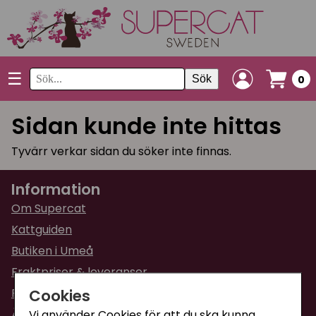
☰
Sök
0
Sidan kunde inte hittas
Tyvärr verkar sidan du söker inte finnas.
Information
Om Supercat
Kattguiden
Butiken i Umeå
Fraktpriser & leveranser
Cookies
Returinformation
Ångra din order
Vi använder Cookies för att du ska kunna