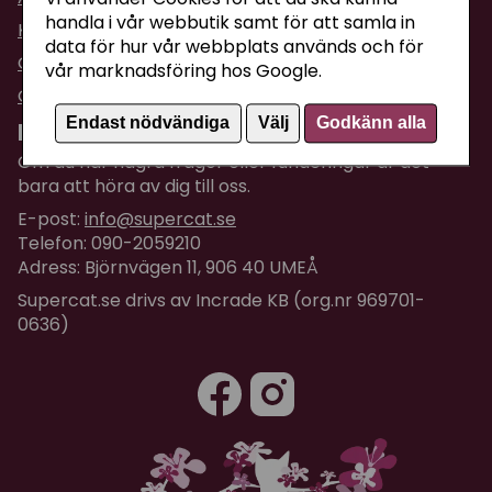
handla i vår webbutik samt för att samla in
Köpvillkor
data för hur vår webbplats används och för
Om företaget / Kontakta oss
vår marknadsföring hos Google.
Om Cookies
Endast nödvändiga
Välj
Godkänn alla
Kundtjänst
Om du har några frågor eller funderingar är det
bara att höra av dig till oss.
E-post:
info@supercat.se
Telefon: 090-2059210
Adress: Björnvägen 11, 906 40 UMEÅ
Supercat.se drivs av Incrade KB (org.nr 969701-
0636)