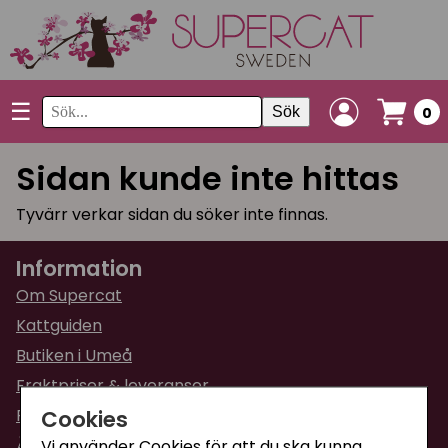
☰
Sök
0
Sidan kunde inte hittas
Tyvärr verkar sidan du söker inte finnas.
Information
Om Supercat
Kattguiden
Butiken i Umeå
Fraktpriser & leveranser
Cookies
Returinformation
Ångra din order
Vi använder Cookies för att du ska kunna