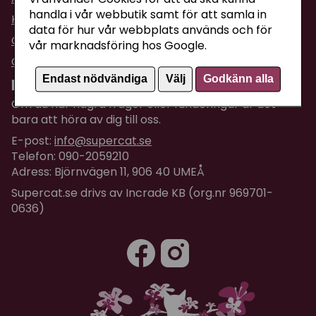
handla i vår webbutik samt för att samla in
Köpvillkor
data för hur vår webbplats används och för
Om företaget / Kontakta oss
vår marknadsföring hos Google.
Om Cookies
Endast nödvändiga
Välj
Godkänn alla
Kundtjänst
Om du har några frågor eller funderingar är det
bara att höra av dig till oss.
E-post:
info@supercat.se
Telefon: 090-2059210
Adress: Björnvägen 11, 906 40 UMEÅ
Supercat.se drivs av Incrade KB (org.nr 969701-
0636)