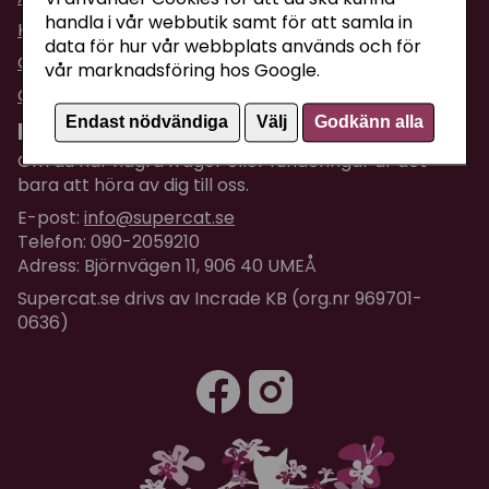
handla i vår webbutik samt för att samla in
Köpvillkor
data för hur vår webbplats används och för
Om företaget / Kontakta oss
vår marknadsföring hos Google.
Om Cookies
Endast nödvändiga
Välj
Godkänn alla
Kundtjänst
Om du har några frågor eller funderingar är det
bara att höra av dig till oss.
E-post:
info@supercat.se
Telefon: 090-2059210
Adress: Björnvägen 11, 906 40 UMEÅ
Supercat.se drivs av Incrade KB (org.nr 969701-
0636)