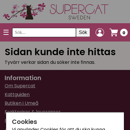
☰
Sök
0
Sidan kunde inte hittas
Tyvärr verkar sidan du söker inte finnas.
Information
Om Supercat
Kattguiden
Butiken i Umeå
Fraktpriser & leveranser
Cookies
Returinformation
Ångra din order
Vi använder Cookies för att du ska kunna