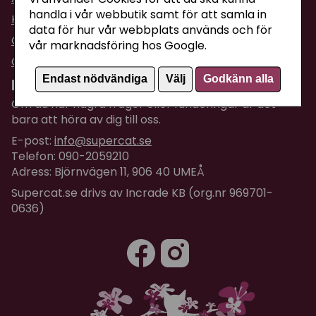
handla i vår webbutik samt för att samla in
Köpvillkor
data för hur vår webbplats används och för
Om företaget / Kontakta oss
vår marknadsföring hos Google.
Om Cookies
Endast nödvändiga
Välj
Godkänn alla
Kundtjänst
Om du har några frågor eller funderingar är det
bara att höra av dig till oss.
E-post:
info@supercat.se
Telefon: 090-2059210
Adress: Björnvägen 11, 906 40 UMEÅ
Supercat.se drivs av Incrade KB (org.nr 969701-
0636)