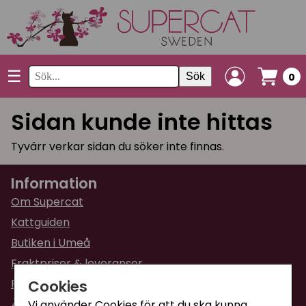
☰
Sök
0
Sidan kunde inte hittas
Tyvärr verkar sidan du söker inte finnas.
Information
Om Supercat
Kattguiden
Butiken i Umeå
Fraktpriser & leveranser
Cookies
Returinformation
Ångra din order
Vi använder Cookies för att du ska kunna